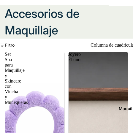
Accesorios de
Maquillaje
Filtro
Columna de cuadrícul
Set
Joyero
Spa
Ébano
para
Maquillaje
y
Skincare
con
Vincha
y
Muñequeras
Maquil