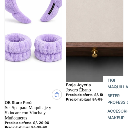
TIGI
Oferta
Braja Joyeria
MAQUILLA
Joyero Ébano
Precio de oferta
S/. 59.90
BETER
Precio habitual
S/. 69.90
PROFESSI
Oferta
OB Store Perú
Set Spa para Maquillaje y
ACCESORI
Skincare con Vincha y
MAKEUP
Muñequeras
Precio de oferta
S/. 29.90
Precio habitual
S/. 39.90