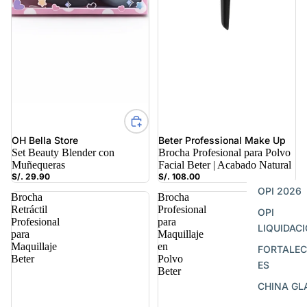
OH Bella Store
Beter Professional Make Up
Set Beauty Blender con
Brocha Profesional para Polvo
Muñequeras
Facial Beter | Acabado Natural
S/. 29.90
S/. 108.00
OPI 2026
Brocha
Brocha
Retráctil
Profesional
OPI
Profesional
para
LIQUIDAC
para
Maquillaje
Maquillaje
en
FORTALE
Beter
Polvo
ES
Beter
CHINA GL